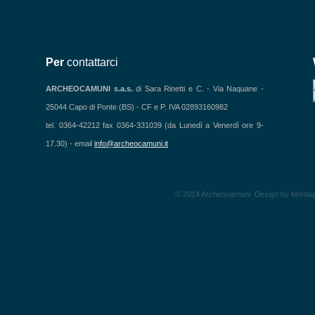
Per
contattarci
ARCHEOCAMUNI s.a.s.
di Sara Rinetti e C. - Via Naquane -
25044 Capo di Ponte (BS) - CF e P. IVA 02893160982
tel. 0364-42212 fax 0364-331039 (da Lunedì a Venerdì ore 9-
17.30) - email
info@archeocamuni.it
© 2014 Archeocamuni. Design by Montag