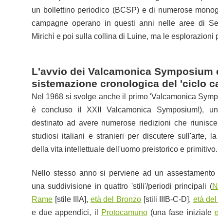
un bollettino periodico (BCSP) e di numerose monogra
campagne operano in questi anni nelle aree di Se
Mirichì e poi sulla collina di Luine, ma le esplorazioni 
L'avvio dei Valcamonica Symposium e 
sistemazione cronologica del 'ciclo 
Nel 1968 si svolge anche il primo 'Valcamonica Symp
è concluso il XXII Valcamonica Symposium!), un
destinato ad avere numerose riedizioni che riunisc
studiosi italiani e stranieri per discutere sull'arte, 
della vita intellettuale dell'uomo preistorico e primitivo.
Nello stesso anno si perviene ad un assestamento 
una suddivisione in quattro 'stili'/periodi principali (
N
Rame
[stile IIIA],
età del Bronzo
[stili IIIB-C-D],
età del
e due appendici, il
Protocamuno
(una fase iniziale
e